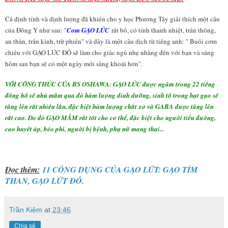
Cả định tính và định lượng đã khiến cho y học Phương Tây giải thích một câu
của Đông Y như sau: "
Cơm GẠO LỨC
rất bổ, có tính thanh nhiệt, trấn thông,
an thần, trấn kinh, trừ phiền" và đây là một câu dịch từ tiếng anh: " Buổi cơm
chiều với GẠO LỨC ĐỎ sẽ làm cho giấc ngủ nhẹ nhàng đến với bạn và sáng
hôm sau bạn sẽ có một ngày mới sảng khoái hơn".
VỚI CÔNG THỨC CỦA BS OSHAWA: GẠO LỨC được ngâm trong 22 tiếng
đồng hồ sẽ nhú mầm qua đó hàm lượng dinh dưỡng, sinh tố trong hạt gạo sẽ
tăng lên rất nhiều lần, đặc biệt hàm lượng chất xơ và GABA được tăng lên
rất cao. Do đó GẠO MẦM rất tốt cho cơ thể, đặc biệt cho người tiểu đường,
cao huyết áp, béo phì, người bị bệnh, phụ nữ mang thai...
Đọc thêm:
11 CÔNG DỤNG CỦA GẠO LỨT: GẠO TÍM
THAN, GẠO LỨT ĐỎ.
Trần Kiệm
at
23:46
Chia sẻ