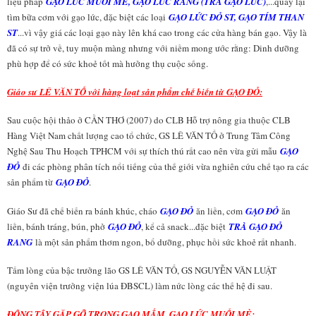
liệu pháp
GẠO LỨC MUỐI MÈ, GẠO LỨC RANG (TRÀ GẠO LỨC)
,...quay lại
tìm bữa cơm với gạo lức, đặc biệt các loại
GẠO LỨC ĐỎ ST, GẠO TÍM THAN
ST
...vì vậy giá các loại gạo này lên khá cao trong các cửa hàng bán gạo. Vậy là
đã có sự trở về, tuy muộn màng nhưng với niềm mong ước rằng: Dinh dưỡng
phù hợp để có sức khoẻ tốt mà hưởng thụ cuộc sống.
Giáo sư LÊ VĂN TỐ với hàng loạt sản phẩm chế biến từ GẠO ĐỎ:
Sau cuộc hội thảo ở CẦN THƠ (2007) do CLB Hỗ trợ nông gia thuộc CLB
Hàng Việt Nam chất lượng cao tổ chức, GS LÊ VĂN TỐ ở Trung Tâm Công
Nghệ Sau Thu Hoạch TPHCM với sự thích thú rất cao nên vừa gửi mẫu
GẠO
ĐỎ
đi các phòng phân tích nổi tiếng của thế giới vừa nghiên cứu chế tạo ra các
sản phẩm từ
GẠO ĐỎ
.
Giáo Sư đã chế biến ra bánh khúc, cháo
GẠO ĐỎ
ăn liền, cơm
GẠO ĐỎ
ăn
liền, bánh tráng, bún, phở
GẠO ĐỎ
, kể cả snack...đặc biệt
TRÀ GẠO ĐỎ
RANG
là một sản phẩm thơm ngon, bổ dưỡng, phục hồi sức khoẻ rất nhanh.
Tấm lòng của bậc trưởng lão GS LÊ VĂN TỐ, GS NGUYỄN VĂN LUẬT
(nguyên viện trưởng viện lúa ĐBSCL) làm nức lòng các thế hệ đi sau.
ĐÔNG TÂY GẶP GỠ TRONG GẠO MẦM, GẠO LỨC MUỐI MÈ: