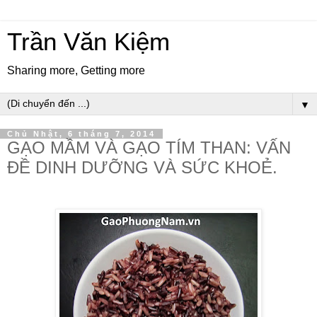
Trần Văn Kiệm
Sharing more, Getting more
▼
Chủ Nhật, 6 tháng 7, 2014
GẠO MẦM VÀ GẠO TÍM THAN: VẤN
ĐỀ DINH DƯỠNG VÀ SỨC KHOẺ.