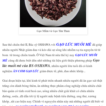
Gạo Mầm và Gạo Tím Than
GẠO LỨC MUỐI MÈ
Sau thế chiến thứ II, Bác sỹ OSHAWA với
đã giúp
nhiều người Nhật giảm đau và kéo dài sự sống khi nhiễm xạ tia nguyên tử từ
bom tử trong chiến tranh. Ở Việt Nam từ nửa thế kỷ nay
GẠO LỨC MUỐI
Gạo
MÈ
cũng đã được biết đến nhờ những tài liệu giới thiệu phương pháp
lức muối mè của BS OSHAWA
, nhiều người lớn tuổi đã có kinh
nghiệm
ĂN CƠM GẠO LỨC
giảm được tê, phù, đau nhức khớp...
Giai đoạn hiện tại, khi kinh tế phát triển nhanh nhiều người đã ăn gạo xát thật
trắng còn đánh bóng thêm, ăn những thực phẩm công nghiệp chứa nhiều chất
bảo quản có tính oxid hoá cao, uống nhiều chất giải khát có chứa nhiều
đường, soda...đã dẫn tới tỷ lệ người mắc bệnh tiểu đường, ung thư, xương
khớp...rất cao hiện nay. Chính vì nguyyên nhân này mà những người đã biết về