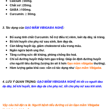
Calcium ≥30mg.
Chất xơ ≥20mg.
GABA ≥100mg.
Curcumin: ≥ 30mg.
3. Tác dụng của
GẠO MẦM VIBIGABA NGHỆ
:
Bổ sung tinh chất Curcumin: hỗ trợ điều trị viêm, loét dạ dày, tá tràng.
Bổ khí huyết cho phụ nữ sau sinh, làm đẹp da.
Cân bằng huyết áp, giảm cholesterol xấu trong máu.
Ngăn ngừa bệnh ung thư.
Tăng cường sức đề kháng, phòng chống lão hoá.
Chỉ số đường huyết thấp hơn gạo trắng: Giúp ổn định đường huyết
cho người tiểu đường (lượng ăn sẽ ít hơn
Gạo mầm vibigaba
thường).
Hàm lượng gaba khá cao: vẫn có tác dụng như
Gạo mầm Vibigaba.
4. LƯU Ý QUAN TRỌNG:
GẠO MẦM VIBIGABA NGHỆ thì tốt co nguời đau
dạ dày, bổ khí huyết, làm đẹp da cho phụ nữ, tốt cho phụ nữ sau khi sinh.
Vậy câu hỏi đặt ra là: Người bệnh tiểu đường có ăn Gạo mầm Vibigaba