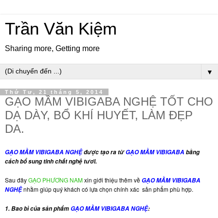
Trần Văn Kiệm
Sharing more, Getting more
▼
Thứ Tư, 21 tháng 5, 2014
GẠO MẦM VIBIGABA NGHỆ TỐT CHO
DẠ DÀY, BỔ KHÍ HUYẾT, LÀM ĐẸP
DA.
GẠO MẦM VIBIGABA NGHỆ
được tạo ra từ
GẠO MẦM VIBIGABA
bằng
cách bổ sung tinh chất nghệ tươi.
Sau đây
GẠO PHƯƠNG NAM
xin giới thiệu thêm về
GẠO MẦM VIBIGABA
nhằm giúp quý khách có lựa chọn chính xác sản phẩm phù hợp.
NGHỆ
1. Bao bì của sản phẩm
GẠO MẦM VIBIGABA NGHỆ
: