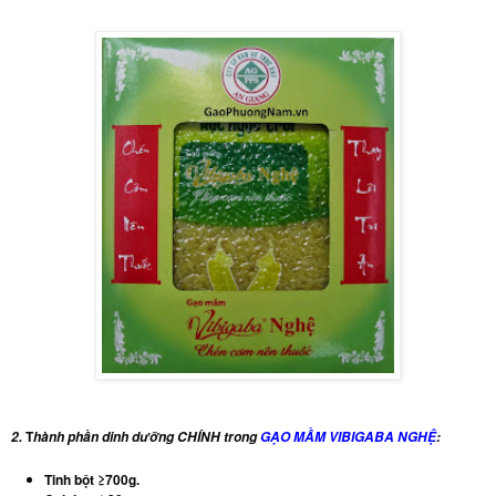
T
2.
hành phần dinh dưỡng CHÍNH trong
GẠO MẦM VIBIGABA NGHỆ
:
Tinh bột ≥700g.